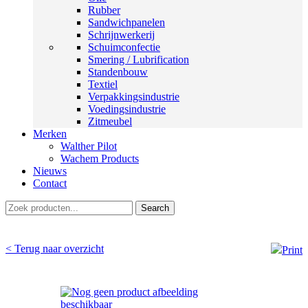
Rubber
Sandwichpanelen
Schrijnwerkerij
Schuimconfectie
Smering / Lubrification
Standenbouw
Textiel
Verpakkingsindustrie
Voedingsindustrie
Zitmeubel
Merken
Walther Pilot
Wachem Products
Nieuws
Contact
Search
< Terug naar overzicht
Print