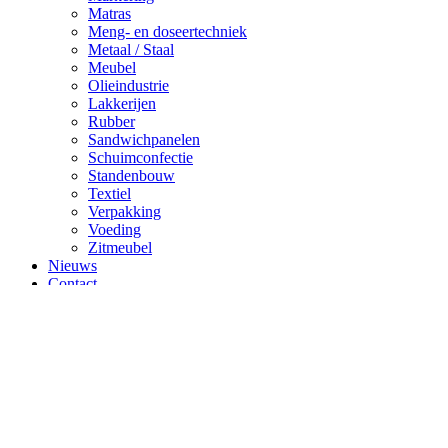
Matras
Meng- en doseertechniek
Metaal / Staal
Meubel
Olieindustrie
Lakkerijen
Rubber
Sandwichpanelen
Schuimconfectie
Standenbouw
Textiel
Verpakking
Voeding
Zitmeubel
Nieuws
Contact
Offerte
Login / Register
Deze website maakt gebruik van cookies om uw surfervaring te
verbeteren.
OK