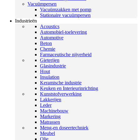
Vacuümpersen
Vacuümzakken met pomp
Stationaire vacuümpersen
Industrieën
Acoustics
Automobiel-toelevering
Automotive
Beton
Chemie
Farmaceutische nijverheid
Gieterijen
Glasindustrie
Hout
Insulation
Keramische industrie
Keuken en Interieurinrichting
Kunststofverwerking
Lakkerijen
Leder
Machinebouw
Markering
Matrassen
Meng-en doseertechniek
Meubel
Olie