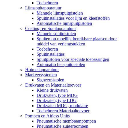
Toebehoren
Lijmspuitapparatuur
Manuele lijmspuitpistolen
Spuitinstallaties voor lijm en kleefstoffen
Automatische lijmspuitpistolen
Coating- en Spuitapparatuur
Manuele spuitpistolen
Spuiten op moeilijk bereikbare plaatsen door
middel van verlengstukken
Toebehoren
Spuitinstallaties
Spuitpistolen voor speciale toepassingen
Automatische spuitpistolen
Hotmeltapparatuur
Markeersystemen
Signeerpistolen
Drukvaten en Materiaaltoevoer
Kleine drukvaten
Drukvaten, type MDG
Drukvaten, type LDG
Drukvaten MDG, modulaire
Toebehoren Materiaaltoevoer
Pompen en Airless Units
Pneumatische membraanpompen
Pneumatische zuigerpompen