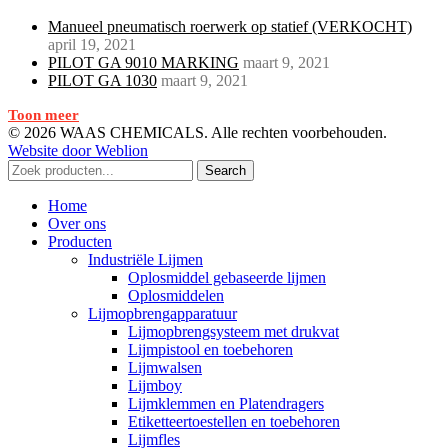
Manueel pneumatisch roerwerk op statief (VERKOCHT)
april 19, 2021
PILOT GA 9010 MARKING
maart 9, 2021
PILOT GA 1030
maart 9, 2021
Toon meer
© 2026 WAAS CHEMICALS. Alle rechten voorbehouden.
Website door Weblion
Search
Home
Over ons
Producten
Industriële Lijmen
Oplosmiddel gebaseerde lijmen
Oplosmiddelen
Lijmopbrengapparatuur
Lijmopbrengsysteem met drukvat
Lijmpistool en toebehoren
Lijmwalsen
Lijmboy
Lijmklemmen en Platendragers
Etiketteertoestellen en toebehoren
Lijmfles