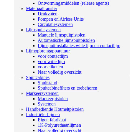
Ontvormingsmiddelen (release agents)
Materiaaltransfer
Drukvaten
Pompen en Airless Units
Circulatiesystemen
Lijmspuitsystemen
Manuele lijmspuitpistolen
Automatische lijmspuitpistolen
Lijmspuitinstallaties witte lijm en contactlijm
Lijmopbrengapparatuur
voor contactlijm
voor witte lijm
voor etiketten
Naar volledig overzicht
Spuitcabines
Spuitstand
Spuitcabinefilters en toebehoren
Markeersystemen
Markeerpistolen
Systemen
Handbediende Hotmeltpistolen
Industriële Lijmen
Eigen fabrikaat
1K-Polyurethaanlijmen
Naar volledig overzicht